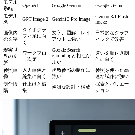
モデル
OpenAI
Google Gemini
Google Gemini
系統
モデル
Gemini 3.1 Flash
GPT Image 2
Gemini 3 Pro Image
Image
名
タイポグラ
画像内
文字、図解、レイ
日常的なグラフ
フィ系に向
の文字
アウトに強い
ィックで改善
く
現実世
Google Search
ワークフロ
速い文脈付き制
groundingと相性が
界の文
ー次第
作に向く
よい
脈
参照画
入力画像と
複数参照の制作に
参照を使った高
像
編集に向く
強い
速な試作に強い
制作段
仕上げと編
探索とバリエー
複雑な設計・構成
階
集
ション