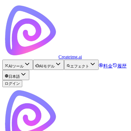
Createimg.ai
料金
履歴
AIツール
AIモデル
エフェクト
日本語
ログイン