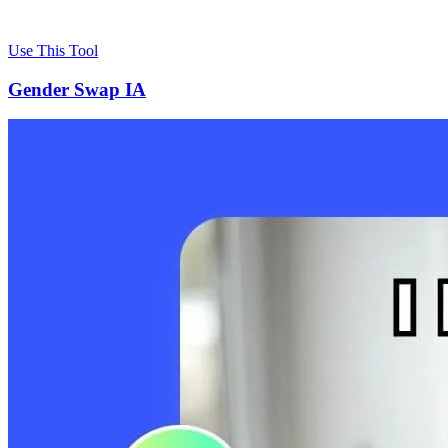
Use This Tool
Gender Swap IA