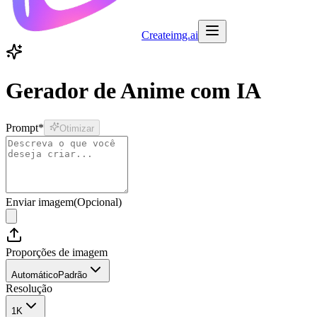
Createimg.ai
Gerador de Anime com IA
Prompt
*
Otimizar
Enviar imagem
(
Opcional
)
Proporções de imagem
Automático
Padrão
Resolução
1K