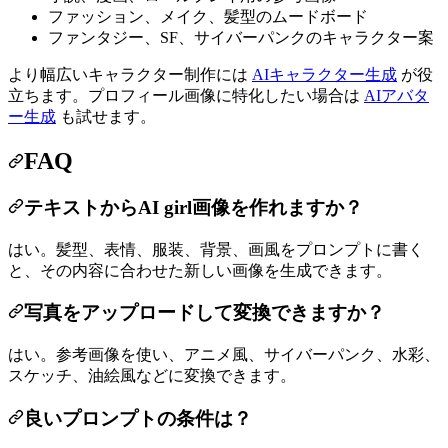
ファッション、メイク、髪型のムードボード
ファンタジー、SF、サイバーパンクのキャラクター案
より幅広いキャラクター制作には
AIキャラクター生成
が役
立ちます。プロフィール画像に特化したい場合は
AIアバタ
ー生成
も試せます。
FAQ
テキストからAI girl画像を作れますか？
はい。髪型、表情、服装、背景、画風をプロンプトに書く
と、その内容に合わせた新しい画像を生成できます。
写真をアップロードして変換できますか？
はい。参考画像を使い、アニメ風、サイバーパンク、水彩、
スケッチ、油絵風などに変換できます。
良いプロンプトの条件は？