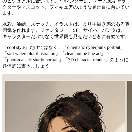
のビジュアルに合います。3Dレンダーは、ゲーム風キャラ
クターやマスコット、フィギュアのような見た目に向いてい
ます。
水彩、油絵、スケッチ、イラストは、より手描き感のある雰
囲気を作れます。ファンタジー、SF、サイバーパンクは、
キャラクターだけでなく世界観も見せたいときに有効です。
「cool style」だけではなく、「cinematic cyberpunk portrait」
「soft watercolor illustration」「clean anime line art」
「photorealistic studio portrait」「3D character render」のように
具体的に書きましょう。