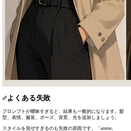
よくある失敗
プロンプトが曖昧すぎると、結果も一般的になります。髪
型、表情、服装、ポーズ、背景、光を追加しましょう。
スタイルを混ぜすぎるのも失敗の原因です。「anime,