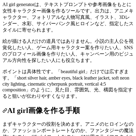
AI girl generatorは、テキストプロンプトや参考画像をもとに
女性キャラクター画像を作るツールです。出力は、アニメキ
ャラクター、フォトリアルな人物写真風、イラスト、3Dレ
ンダー、水彩、サイバーパンク風ヒロインなど、指定したス
タイルに寄せられます。
絵が描ける人だけの道具ではありません。小説の主人公を視
覚化したい人、ゲーム用キャラクター案を作りたい人、SNS
のプロフィール画像を作りたい人、キャンペーン用のビジュ
アル方向性を探したい人にも役立ちます。
ポイントは具体性です。「beautiful girl」だけでは広すぎま
す。「short silver hair, amber eyes, black leather jacket, soft neon
city lighting, cinematic cyberpunk portrait, vertical 4:5
composition」のように、見た目、雰囲気、光、構図を指定す
ると狙いが伝わりやすくなります。
AI girl画像を作る手順
まずキャラクターの役割を決めます。アニメのヒロインなの
か、ファッションポートレートなのか、ファンタジーの魔法