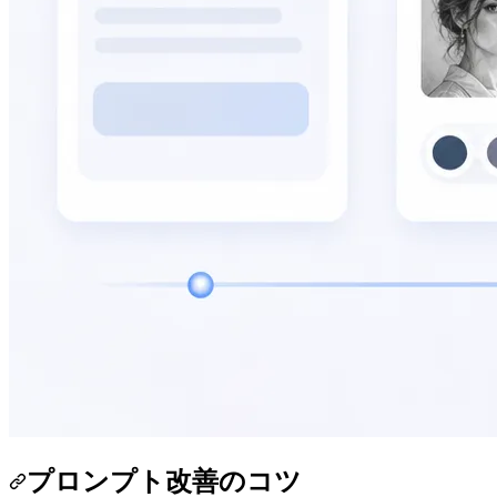
プロンプト改善のコツ