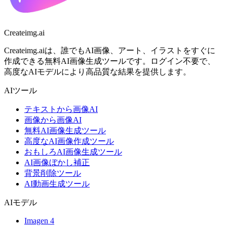
Createimg.ai
Createimg.aiは、誰でもAI画像、アート、イラストをすぐに
作成できる無料AI画像生成ツールです。ログイン不要で、
高度なAIモデルにより高品質な結果を提供します。
AIツール
テキストから画像AI
画像から画像AI
無料AI画像生成ツール
高度なAI画像作成ツール
おもしろAI画像生成ツール
AI画像ぼかし補正
背景削除ツール
AI動画生成ツール
AIモデル
Imagen 4