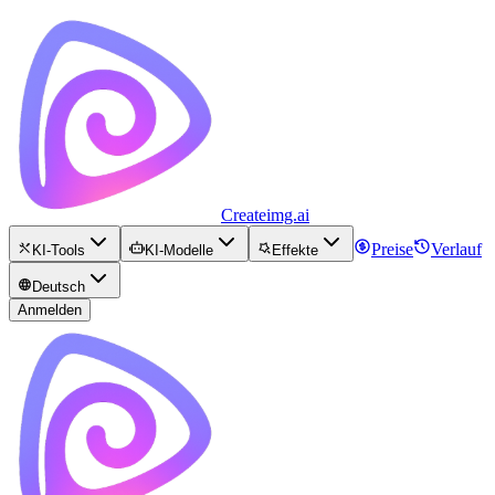
Createimg.ai
Preise
Verlauf
KI-Tools
KI-Modelle
Effekte
Deutsch
Anmelden