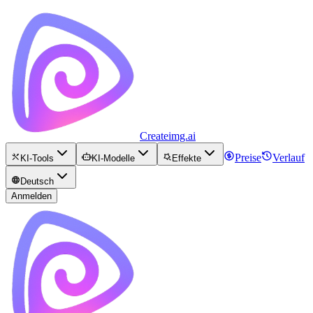
Createimg.ai
Preise
Verlauf
KI-Tools
KI-Modelle
Effekte
Deutsch
Anmelden