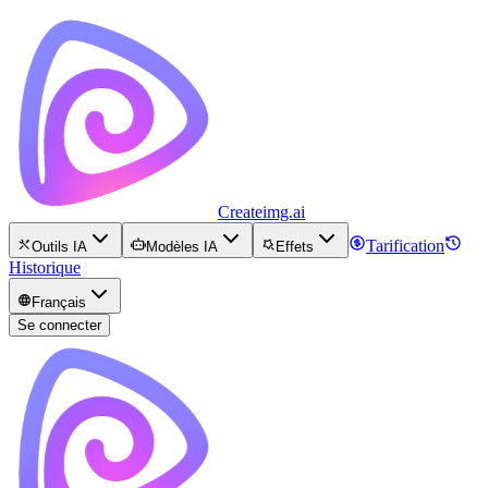
Createimg.ai
Tarification
Outils IA
Modèles IA
Effets
Historique
Français
Se connecter