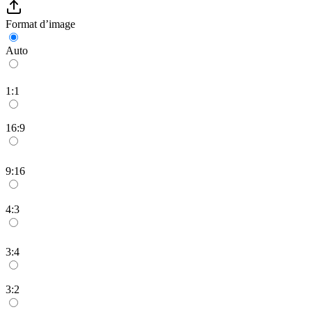
Format d’image
Auto
1:1
16:9
9:16
4:3
3:4
3:2