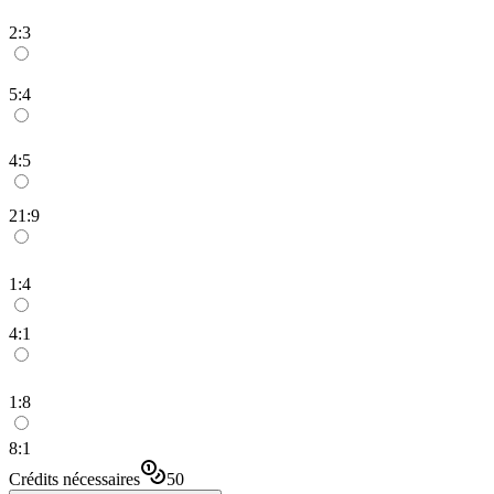
2:3
5:4
4:5
21:9
1:4
4:1
1:8
8:1
Crédits nécessaires
50