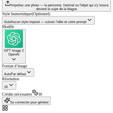
Importez une photo — la personne, l'animal ou l'objet qui s'y trouve
devient le sujet de la blague
Style humoristique
(
Optionnel
)
Auto
Aucun style imposé — suivez l’idée et votre prompt
Modèle
GPT Image 2
OpenAI
Format d’image
Auto
Par défaut
Résolution
1K
Crédits nécessaires
30
Se connecter pour générer