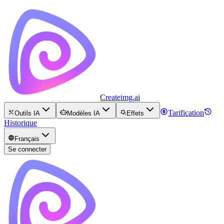
Createimg.ai
Tarification
Outils IA
Modèles IA
Effets
Historique
Français
Se connecter