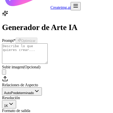
Createimg.ai
Generador de Arte IA
Prompt
*
Optimizar
Subir imagen
(
Opcional
)
Relaciones de Aspecto
Auto
Predeterminado
Resolución
1K
Formato de salida