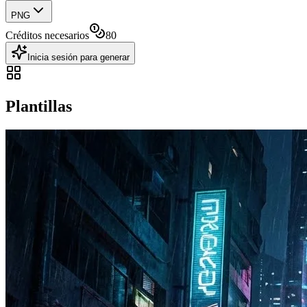
PNG
Créditos necesarios
80
Inicia sesión para generar
Plantillas