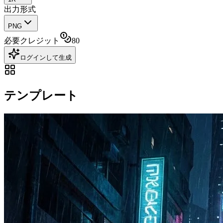
出力形式
PNG
必要クレジット
80
ログインして生成
テンプレート