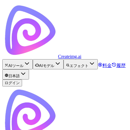
Createimg.ai
料金
履歴
AIツール
AIモデル
エフェクト
日本語
ログイン