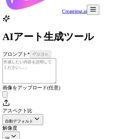
Createimg.ai
AIアート生成ツール
プロンプト
*
最適化
画像をアップロード
(
任意
)
アスペクト比
自動
デフォルト
解像度
1K