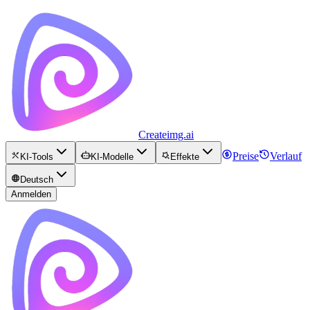
Createimg.ai
Preise
Verlauf
KI-Tools
KI-Modelle
Effekte
Deutsch
Anmelden